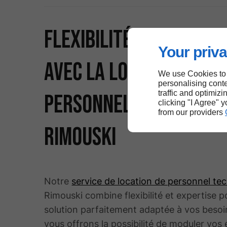
Flexibilité et experti
Your priva
avec la location de
We use Cookies to
personalising conte
traffic and optimizi
personnel technique 
clicking "I Agree" 
from our providers
Rimouski
Notre
service de location de personnel te
Rimouski combine flexibilité et expertise 
solution parfaitement adaptée à vos beso
vous offrons la possibilité de moduler vos