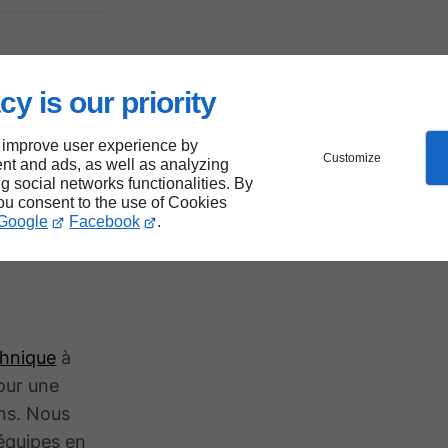
se
cy is our priority
 improve user experience by
Customize
nt and ads, as well as analyzing
ng social networks functionalities. By
à
you consent to the use of Cookies
Google
Facebook
.
chnique
à
pour une
ins. Nous
 équipes en