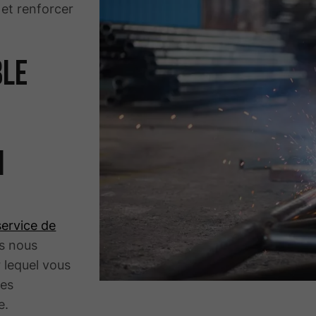
et renforcer
ble
i
service de
s nous
 lequel vous
ces
e.