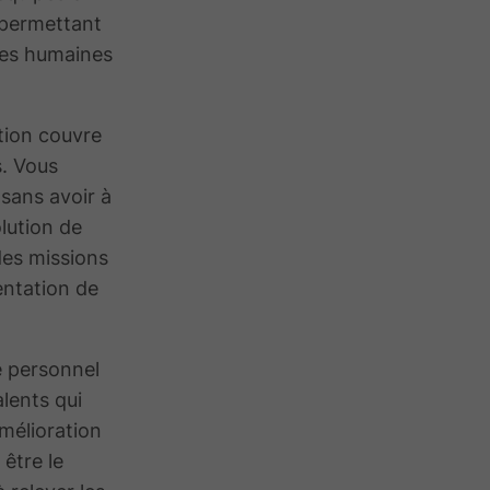
 permettant
ces humaines
tion couvre
s. Vous
 sans avoir à
olution de
des missions
entation de
e personnel
lents qui
amélioration
être le