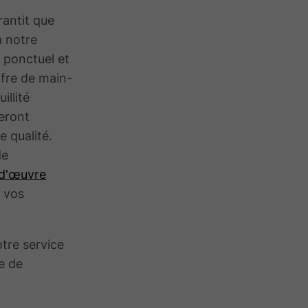
rantit que
a notre
, ponctuel et
ffre de main-
illité
seront
e qualité.
de
d'œuvre
t vos
otre service
e de