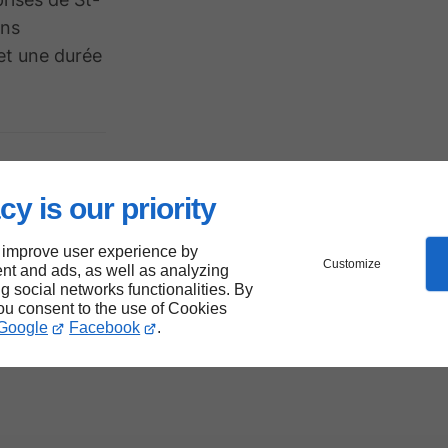
ins
 et une durée
cy is our priority
elle
 improve user experience by
Customize
nt and ads, as well as analyzing
ng social networks functionalities. By
es à
you consent to the use of Cookies
Google
Facebook
.