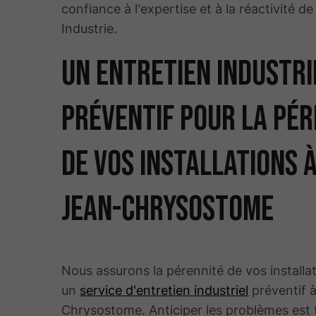
confiance à l'expertise et à la réactivité d
Industrie.
Un entretien industri
préventif pour la pér
de vos installations à
Jean-Chrysostome
Nous assurons la pérennité de vos installa
un
service d'entretien industriel
préventif 
Chrysostome. Anticiper les problèmes est 