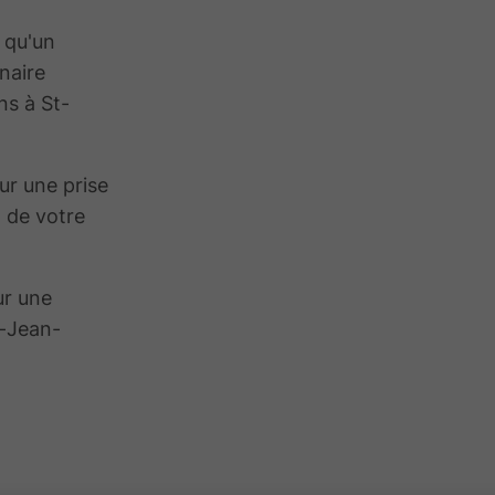
 qu'un
naire
ns à St-
ur une prise
n de votre
ur une
t-Jean-