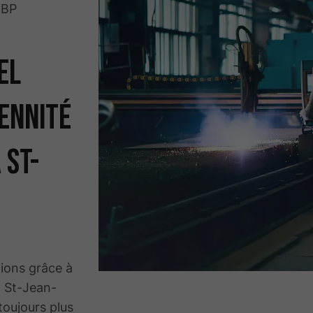
e BP
el
ennité
 St-
tions grâce à
à St-Jean-
toujours plus