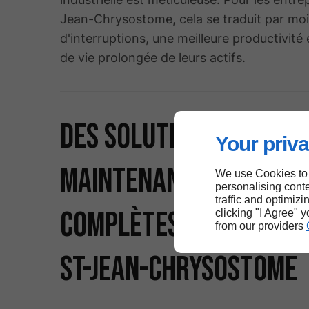
Jean-Chrysostome, cela se traduit par mo
d'interruptions, une meilleure productivité
de vie prolongée de leurs actifs.
Des solutions de
Your priva
maintenance industri
We use Cookies to
personalising conte
traffic and optimizi
complètes et intégré
clicking "I Agree" 
from our providers
St-Jean-Chrysostome