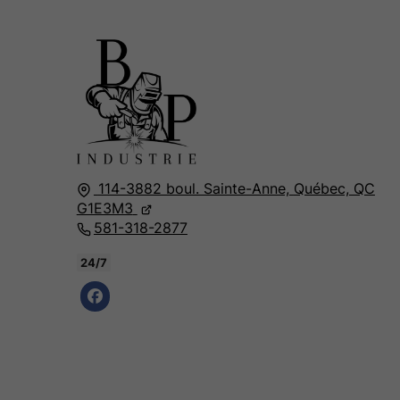
114-3882 boul. Sainte-Anne,
Québec, QC
G1E3M3
581-318-2877
24/7